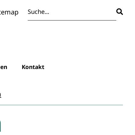
itemap
den
Kontakt
m
m