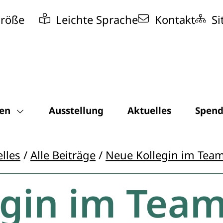
größe
Leichte Sprache
Kontakt
S
gen
Ausstellung
Aktuelles
Spen
lles
/
Alle Beiträge
/
Neue Kollegin im Tea
egin im Tea