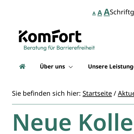
A
Schrift
A
A
Über uns
Unsere Leistun
Sie befinden sich hier:
Startseite
/
Aktue
Neue Koll