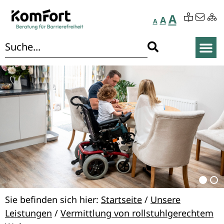
A
A
A
Sie befinden sich hier:
Startseite
/
Unsere
Leistungen
/
Vermittlung von rollstuhlgerechtem