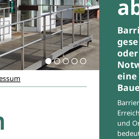
a
Barr
gese
oder
Notw
eine
essum
Baue
Barrier
m
Erreic
und Or
bedeut