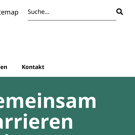
itemap
den
Kontakt
emeinsam
rrieren