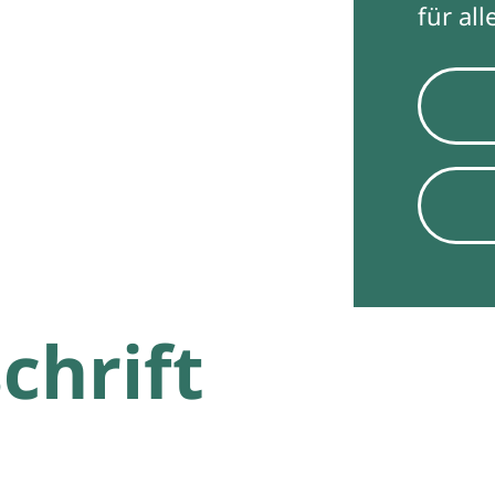
für alle
chrift