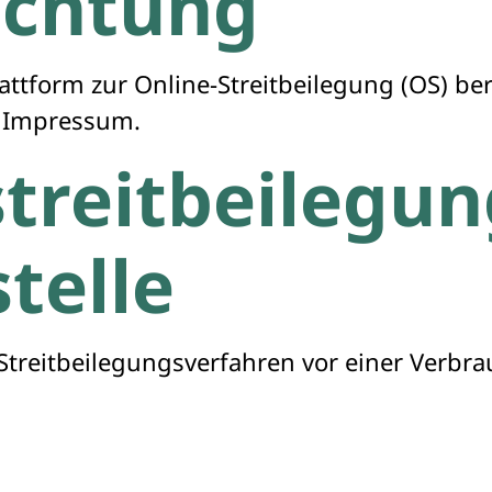
lichtung
attform zur Online-Streitbeilegung (OS) ber
m Impressum.
treit­beilegu
stelle
an Streitbeilegungsverfahren vor einer Verb